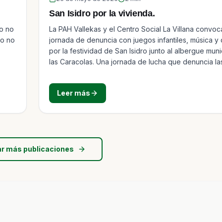
San Isidro por la vivienda.
ro no
La PAH Vallekas y el Centro Social La Villana convo
ro no
jornada de denuncia con juegos infantiles, música y
por la festividad de San Isidro junto al albergue muni
las Caracolas. Una jornada de lucha que denuncia la
trampas de la vivienda pública y social que sufren 
personas en Madrid.
Leer más
r más publicaciones