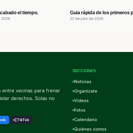
0:48
acabado el tiempo.
Guia rápida de los primeros 
e 2026
22 de julio de 2026
SECCIONES
Noticias
entre vecinas para frenar
Organízate
istar derechos. Solas no
Vídeos
Fotos
Calendario
ook
TikTok
Quiénes somos