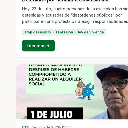
Hoy, 23 de julio, cuatro personas de la asamblea han si
detenidas y acusadas de “desórdenes públicos” por
participar en una protesta para exigir responsabilidades
Caixabank por dejar en la calle a Adolfo y su familia el
stop desahucio
represion
ley de vivienda
pasado 1 de julio.
Leer más
26 de junio de 2026
1
min