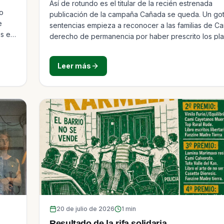
Así de rotundo es el titular de la recién estrenada
o
publicación de la campaña Cañada se queda. Un go
e
sentencias empieza a reconocer a las familias de C
s el
derecho de permanencia por haber prescrito los pl
las administraciones para el derribo de sus viviendas
de
última, de marzo de 2026, fue ganada en apelación 
Leer más
s o
Tribunal Superior de Justicia y suma jurisprudencia c
penas
órdenes de cese de uso y desalojo del Departamen
Disciplina Urbanística del Ayuntamiento de Madrid.
20 de julio de 2026
1
min
Resultado de la rifa solidaria