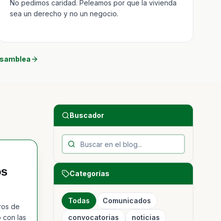
No pedimos caridad. Peleamos por que la vivienda
sea un derecho y no un negocio.
asamblea
Buscador
os
Categorías
Todas
Comunicados
ros de
 con las
convocatorias
noticias