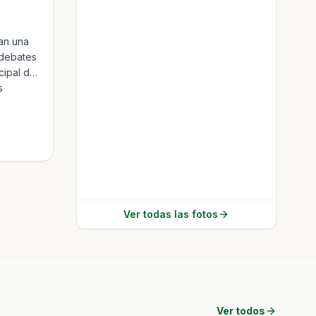
can una
 debates
cipal de
s
muchas
Ver todas las fotos
Ver todos