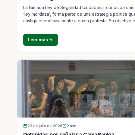
La llamada Ley de Seguridad Ciudadana, conocida com
‘ley mordaza’, forma parte de una estrategia política qu
castiga económicamente a quien protesta. Su objetivo e
de sembrar miedo y desactivar a las organizaciones.
Muchos vecinos y vecinas del movimiento de vivienda 
Leer más
Vallecas han sido multados por intentar parar desahucio
protestar. En total más de 50.000 euros en multas en a
un año.
23 de julio de 2026
2
min
Detenidas por señalar a CaixaBankia