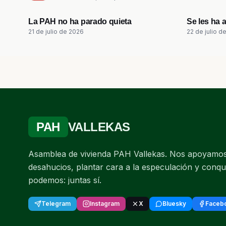
2:09
La PAH no ha parado quieta
Se les ha 
21 de julio de 2026
22 de julio d
PAH
VALLEKAS
Asamblea de vivienda PAH Vallekas. Nos apoyamos 
desahucios, plantar cara a la especulación y conqu
podemos: juntas sí.
Telegram
Instagram
X
Bluesky
Faceb