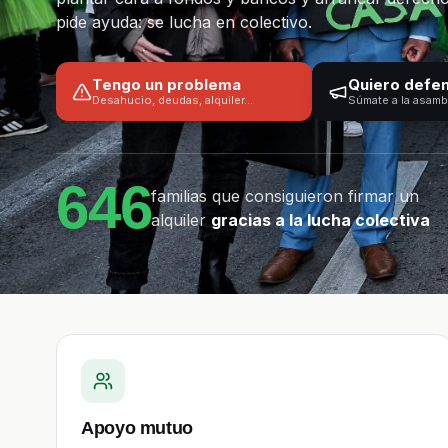
pide ayuda: se lucha en colectivo.
Tengo un problema
Quiero defen
Desahucio, deudas, alquiler…
Súmate a la asamb
646
familias que consiguieron firmar un
alquiler
gracias a la lucha colectiva
Apoyo mutuo