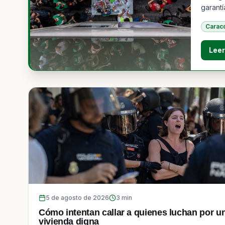
garantí
judicial
Carac
Lee
5 de agosto de 2026
3
min
Cómo intentan callar a quienes luchan por u
vivienda digna