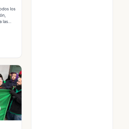
odos los
ón,
a las