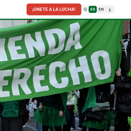
¡ÚNETE A LA LUCHA!
ES
EN
ع