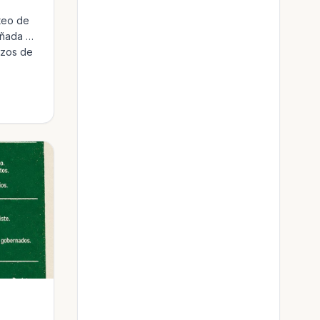
teo de
añada el
azos de
. La
al
ontra las
to de