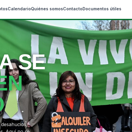
otos
Calendario
Quiénes somos
Contacto
Documentos útiles
A SE
EN
O
 desahucios,
s. Aquí no se