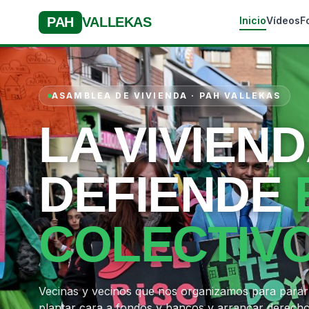
PAH
VALLEKAS
Inicio
Vídeos
F
ASAMBLEA DE VIVIENDA · PAH VALLEKAS
LA VIVIEND
DEFIENDE
COLECTIV
Vecinas y vecinos que nos organizamos para parar
plantar cara a fondos y bancos y arrancar derecho