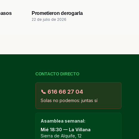
1:18
0:43
pasos
Prometieron derogarla
22 de julio de 2026
CONTACTO DIRECTO
📞 616 66 27 04
Solas no podemos: juntas sí
Asamblea semanal:
Mié
18:30 — La Villana
Sierra de Alquife, 12